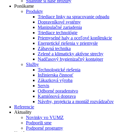
Stiahnite si naše brožúry
Ponúkame
Produkty
Triediace linky na spracovanie odpadu
Dopravníkové systémy
Manipulačné zariadenia
Triediace technológie
Priemyselné haly a oceľové konštrukcie
Energetické riešenia v priemysle
Zábavná technika
Zelené a klimaticky aktívne strechy
Nadčasový hygienizačný kontajner
Služby
Technologické riešenia
Inžinierska činnosť
Zákazková výroba
Servis
Odborné poradenstvo
Kamiónová doprava
Návrhy, projekcia a montáž rozvádzačov
Referencie
Aktuality
Novinky vo VUMZ
Podporili sme
Podporné programy