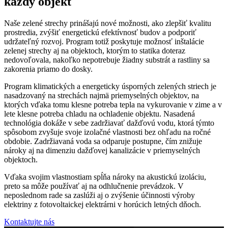
každý objekt
Naše zelené strechy prinášajú nové možnosti, ako zlepšiť kvalitu
prostredia, zvýšiť energetickú efektívnosť budov a podporiť
udržateľný rozvoj. Program totiž poskytuje možnosť inštalácie
zelenej strechy aj na objektoch, ktorým to statika doteraz
nedovoľovala, nakoľko nepotrebuje žiadny substrát a rastliny sa
zakorenia priamo do dosky.
Program klimatických a energeticky úsporných zelených striech je
nasadzovaný na strechách najmä priemyselných objektov, na
ktorých vďaka tomu klesne potreba tepla na vykurovanie v zime a v
lete klesne potreba chladu na ochladenie objektu. Nasadená
technológia dokáže v sebe zadržiavať dažďovú vodu, ktorá týmto
spôsobom zvyšuje svoje izolačné vlastnosti bez ohľadu na ročné
obdobie. Zadržiavaná voda sa odparuje postupne, čím znižuje
nároky aj na dimenziu dažďovej kanalizácie v priemyselných
objektoch.
Vďaka svojim vlastnostiam spĺňa nároky na akustickú izoláciu,
preto sa môže používať aj na odhlučnenie prevádzok. V
neposlednom rade sa zaslúži aj o zvýšenie účinnosti výroby
elektriny z fotovoltaickej elektrárni v horúcich letných dňoch.
Kontaktujte nás