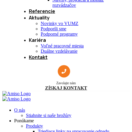
rozvádzačov
Referencie
Aktuality
Novinky vo VUMZ
Podporili sme
Podporné programy
Kariéra
Voľné pracovné miesta
Duálne vzdelávanie
Kontakt
Zavolajte nám
ZÍSKAJ KONTAKT
O nás
Stiahnite si naše brožúry
Ponúkame
Produkty
Triediace linky na spracovanie odpadu