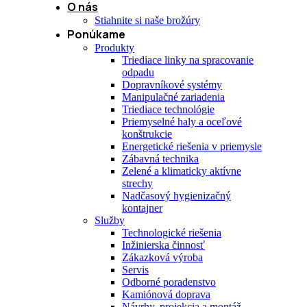
O nás
Stiahnite si naše brožúry
Ponúkame
Produkty
Triediace linky na spracovanie
odpadu
Dopravníkové systémy
Manipulačné zariadenia
Triediace technológie
Priemyselné haly a oceľové
konštrukcie
Energetické riešenia v priemysle
Zábavná technika
Zelené a klimaticky aktívne
strechy
Nadčasový hygienizačný
kontajner
Služby
Technologické riešenia
Inžinierska činnosť
Zákazková výroba
Servis
Odborné poradenstvo
Kamiónová doprava
Návrhy, projekcia a montáž