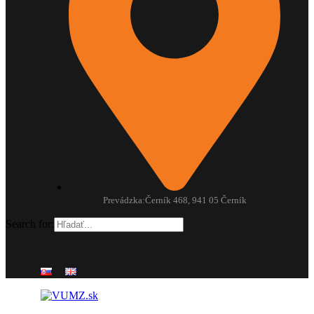
Prevádzka:
Černík 468, 941 05 Černík
Search for: