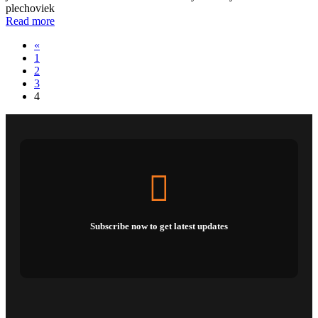
plechoviek
Read more
«
1
2
3
4
Subscribe now to get latest updates