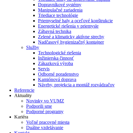
Dopravníkové systémy
Manipulačné zariadenia
Triediace technológie
Priemyselné haly a oceľové konštrukcie
Energetické riešenia v priemysle
Zábavná technika
Zelené a klimaticky aktívne strechy
Nadčasový hygienizačný kontajner
Služby
Technologické riešenia
Inžinierska činnosť
Zákazková výroba
Servis
Odborné poradenstvo
Kamiónová doprava
Návrhy, projekcia a montáž rozvádzačov
Referencie
Aktuality
Novinky vo VUMZ
Podporili sme
Podporné programy
Kariéra
Voľné pracovné miesta
Duálne vzdelávanie
Kontakt